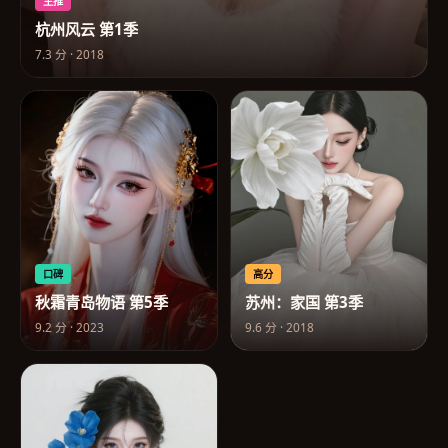
主推
杭州风云 第1季
7.3
分 ·
2018
口碑
高分
秋霜青岛物语 第5季
苏州：家国 第3季
9.2
分 ·
2023
9.6
分 ·
2018