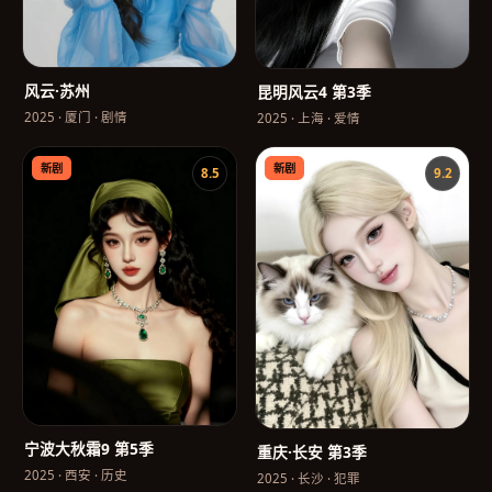
风云·苏州
昆明风云4 第3季
2025
·
厦门
·
剧情
2025
·
上海
·
爱情
新剧
新剧
8.5
9.2
宁波大秋霜9 第5季
重庆·长安 第3季
2025
·
西安
·
历史
2025
·
长沙
·
犯罪