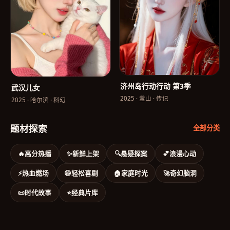
济州岛行动行动 第3季
武汉儿女
2025
·
釜山
·
传记
2025
·
哈尔滨
·
科幻
题材探索
全部分类
🔥
高分热播
✨
新鲜上架
🔍
悬疑探案
💕
浪漫心动
⚡
热血燃场
😄
轻松喜剧
🏠
家庭时光
🚀
奇幻脑洞
📜
时代故事
⭐
经典片库