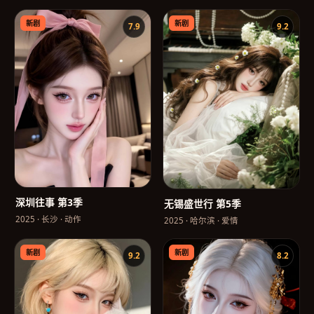
新剧
新剧
7.9
9.2
深圳往事 第3季
无锡盛世行 第5季
2025
·
长沙
·
动作
2025
·
哈尔滨
·
爱情
新剧
新剧
9.2
8.2