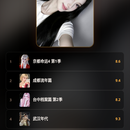
京都命运4 第1季
1
8.6
成都流年篇
2
9.4
台中档案篇 第2季
3
8.2
武汉年代
4
9.3