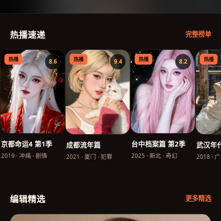
热播速递
完整榜单
热播
热播
热播
热播
8.6
9.4
8.2
台中档案篇 第2季
京都命运4 第1季
成都流年篇
武汉年
2025
·
新北
·
奇幻
2019
·
冲绳
·
剧情
2021
·
厦门
·
犯罪
2018
·
广
编辑精选
更多精选